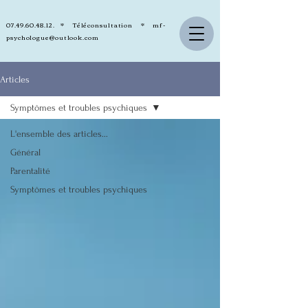
07.49.60.48.12
. * Téléconsultation *
mf-
psychologue@outlook.com
Articles
Symptômes et troubles psychiques
L'ensemble des articles...
Général
Parentalité
Symptômes et troubles psychiques