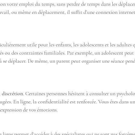
elon votre emploi du temps, sans perdre de temps dans les déplac
ravail, ou même en déplacement, il suffit d’une connexion interne
ticulièrement utile pour les enfants, les adolescents et les adultes 
 ou des contraintes familiales. Par exemple, un adolescent peut s
r à se déplacer. De même, un parent peut organiser une séance penda
 
discrétion
. Certaines personnes hésitent à consulter un psychol
jugées. En ligne, la confidentialité est renforcée. Vous êtes dans 
 l’expression de vos émotions.
n ligne permet d’accéder à des spécialistes qui ne sont pas forcém