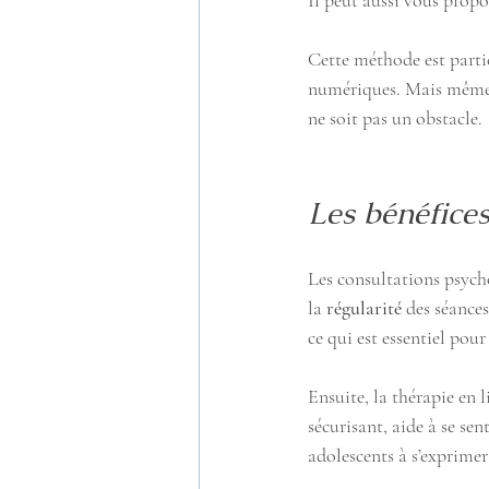
Il peut aussi vous propos
Cette méthode est partic
numériques. Mais même s
ne soit pas un obstacle.
Les bénéfice
Les consultations psycho
la 
régularité
 des séance
ce qui est essentiel pour
Ensuite, la thérapie en l
sécurisant, aide à se sen
adolescents à s’exprimer