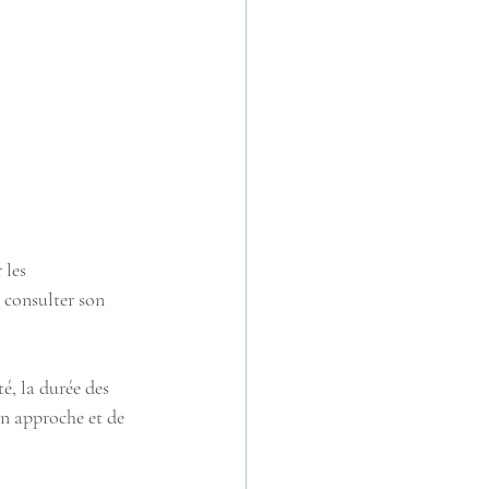
 les 
 consulter son 
é, la durée des 
on approche et de 