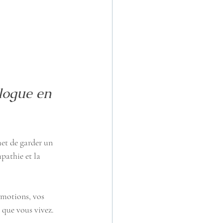
logue en 
et de garder un 
pathie et la 
émotions, vos 
 que vous vivez. 