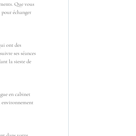
ements. Que vous 
t pour échanger 
qui ont des 
uivre ses séances 
nt la sieste de 
ogue en cabinet 
un environnement 
ent dans votre 