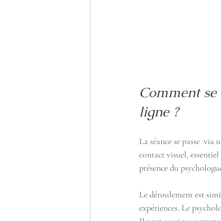
Comment se d
ligne ?
La séance se passe  via 
contact visuel, essenti
présence du psychologu
Le déroulement est simil
expériences. Le psychol