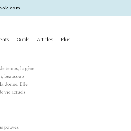
look.com
ents
Outils
Articles
Plus...
de temps, la gêne 
oi, beaucoup 
la donne. Elle 
e vie actuels.
us pouvez 