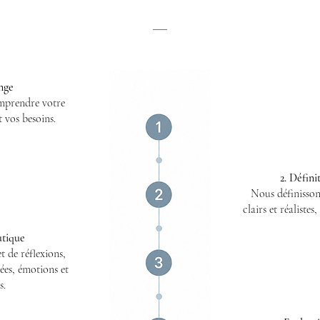
Le patient, acteur de sa thérapie
nge
mprendre votre
 vos besoins.
2. Défini
Nous définisson
clairs et réalistes
utique
et de réflexions,
ées, émotions et
s.