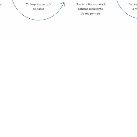
Comprendre
Faire le lien entre
votre problématique
et le cercle vicieux
développé.