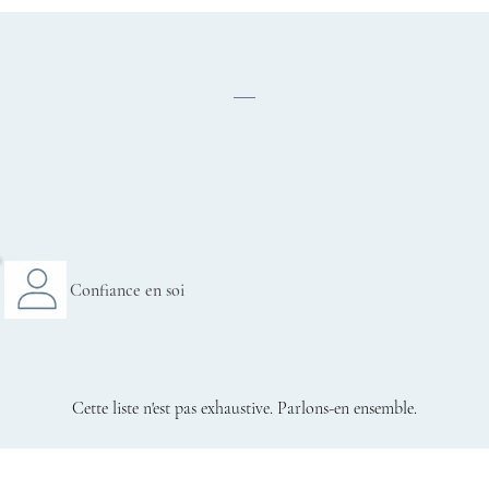
Pour quelles difficultés?
Burn - out
TOC
Confiance en soi
Phobies
Cette liste n'est pas
exhaustive. Parlons-en ensemble.