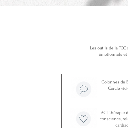
Les outils
 la TCC...
Les outils de la TCC 
émotionnels e
Colonnes de Be
Cercle vic
ACT, thérapie 
conscience, re
cardiaq