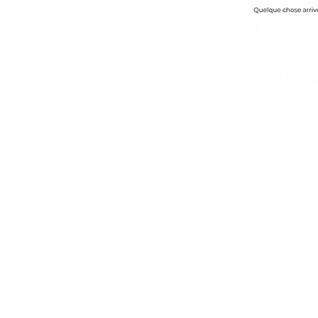
Observer
Identifier les pensées
automatiques
dysfonctionnelles et les
schémas répétitifs.